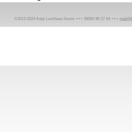
©2013-2024 Antje Luckhaus-Sevov +++ 08093 90 27 64 +++
mail@l