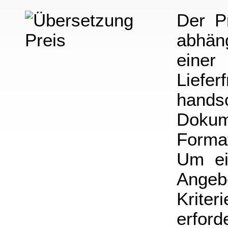
Der P
abhän
einer
Liefer
hand
Dokum
Format
Um ei
Angebo
Krite
erford